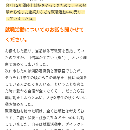
合計12年間陸上競技をやってきたので、その経
験から培った継続力などを就職活動中の売りに
していましたね。
就職活動についてのお話も聞かせて
ください。
お伝えした通り、当初は体育教師を目指してい
たのですが、「倍率がすごい（※1）」という理
由で諦めてしまいました。
次に志したのは消防署職員と警察官でしたが、
そもそも1年生の頃からこの職業を目標に勉強を
している人がたくさんいる、ということを考え
た時に受かる自信が全くなくて…。
だったら就
職活動をしようと思い、大学3年生の秋くらいに
動き始めました。
就職活動を始めた頃は、全く出版社は考えてお
らず、金融・保険・証券会社などを中心に活動
していました。自分は就職活動中、ダイレクト