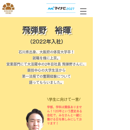
​飛弾野 裕暉
（2022年入社）
石川県出身、大阪府の体育大学卒！
​就職を機に上京。
営業部門にて大活躍中の2年目社員 飛弾野さんに、
競技中心の大学生活から
第一法規での奮闘経験について
語ってもらいました。
​\学生に向けて一言/
学部、学科は関係ありませ
ん！120年という歴史ある
会社で、みなさんと一緒に
働ける日を楽しみにしてお
ります！