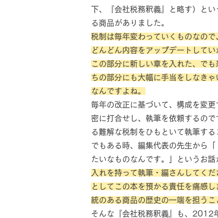
下、『会社税務釈義』と略す）とい
る商品がありました。
税制は毎年変わっていくものなので
どんどん内容をアップデートしてい
この部分に新しい章を入れた、でも
ちの部分にも大幅に手当をしなきゃ
なんですよね。
毎年の改正に基づいて、構成を変更
密に打合せし、執筆を依頼するので
る難解な税制をひもといて執筆する
でもある時、編集代表の先生から「
たいなものなんです。」というお話
入れを持って執筆・編さんしてくだ
としてこの本を預かる責任を痛感し
統のある商品の歴史の一端を担うこ
そんな『会社税務釈義』も、201