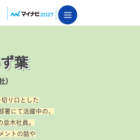
ず葉
入社）
を切り口とした
部署にて活躍中の、
の並木社員。
メントの話や