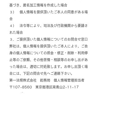
基づき、匿名加工情報を作成した場合
３） 個人情報を提供頂いたご本人の同意がある場
合
４） 法令等により、司法及び行政機関から要請さ
れた場合
３．ご提供頂いた個人情報についてのお問合せ窓口
弊社は、個人情報を提供頂いたご本人により、ご自
身の個人情報についての照会・修正・削除・利用停
止等のご依頼、その他苦情・相談等のお申し出があ
った場合は、適切に対処致します。お申し出頂く場
合には、下記の問合せ先へご連絡下さい。
第一法規株式会社 総務局 個人情報管理担当者
〒107-8560 東京都港区南青山2-11-17
フリーダイヤル■TEL 0120-203-696 ■FAX
0120-202-974
〔営業時間 午前9時～午後5時30分（土曜・日
曜・祝日・年末年始を除く。）〕